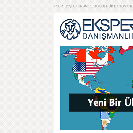
- YURT DIŞI OTURUM VE GÖÇMENLİK DANIŞMANLI