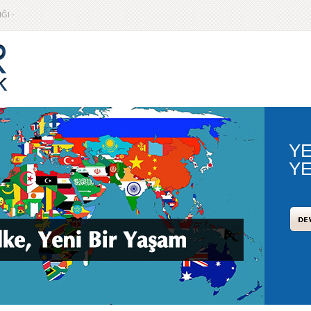
ĞI -
YE
YE