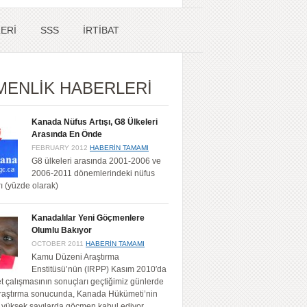
ERİ
SSS
İRTİBAT
ENLİK HABERLERİ
Kanada Nüfus Artışı, G8 Ülkeleri
Arasında En Önde
FEBRUARY 2012
HABERİN TAMAMI
G8 ülkeleri arasında 2001-2006 ve
2006-2011 dönemlerindeki nüfus
rı (yüzde olarak)
Kanadalılar Yeni Göçmenlere
Olumlu Bakıyor
OCTOBER 2011
HABERİN TAMAMI
Kamu Düzeni Araştırma
Enstitüsü’nün (IRPP) Kasım 2010′da
et çalışmasının sonuçları geçtiğimiz günlerde
Araştırma sonucunda, Kanada Hükümeti’nin
a yüksek sayılarda göçmen kabul ediyor …