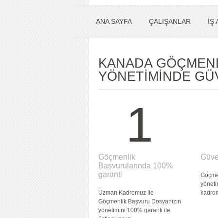
ANA SAYFA
ÇALIŞANLAR
İŞ
KANADA GÖÇMEN
YÖNETİMİNDE GÜV
1
Göçmenlik
Güve
Başvurularında 100%
garanti
Göçme
yönet
Uzman Kadromuz ile
kadrom
Göçmenlik Başvuru Dosyanızın
yönetimini 100% garanti ile