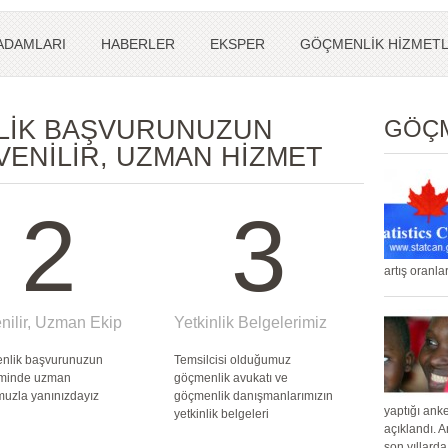
 ADAMLARI
HABERLER
EKSPER
GÖÇMENLİK HİZMETL
LİK BAŞVURUNUZUN
GÖÇM
ENİLİR, UZMAN HİZMET
2
3
artış oranla
nilir, Uzman Ekip
Yetkinlik Belgelerimiz
nlik başvurunuzun
Temsilcisi olduğumuz
iminde uzman
göçmenlik avukatı ve
uzla yanınızdayız
göçmenlik danışmanlarımızın
yaptığı ank
yetkinlik belgeleri
açıklandı. 
son yıllard